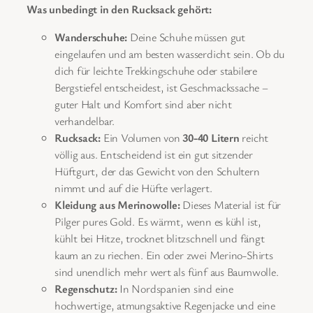
Was unbedingt in den Rucksack gehört:
Wanderschuhe:
Deine Schuhe müssen gut
eingelaufen und am besten wasserdicht sein. Ob du
dich für leichte Trekkingschuhe oder stabilere
Bergstiefel entscheidest, ist Geschmackssache –
guter Halt und Komfort sind aber nicht
verhandelbar.
Rucksack:
Ein Volumen von
30-40 Litern
reicht
völlig aus. Entscheidend ist ein gut sitzender
Hüftgurt, der das Gewicht von den Schultern
nimmt und auf die Hüfte verlagert.
Kleidung aus Merinowolle:
Dieses Material ist für
Pilger pures Gold. Es wärmt, wenn es kühl ist,
kühlt bei Hitze, trocknet blitzschnell und fängt
kaum an zu riechen. Ein oder zwei Merino-Shirts
sind unendlich mehr wert als fünf aus Baumwolle.
Regenschutz:
In Nordspanien sind eine
hochwertige, atmungsaktive Regenjacke und eine