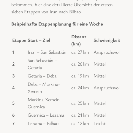
bekommen, hier eine detaillierte Übersicht der ersten
sieben Etappen von Irun nach Bilbao.
Beispielhafte Etappenplanung für eine Woche
Distanz
Etappe
Start – Ziel
Schwierigkeit
(km)
1
Irun – San Sebastián
ca. 27 km
Anspruchsvoll
San Sebastián –
2
ca. 26 km
Mittel
Getaria
3
Getaria – Deba
ca. 19 km
Mittel
Deba – Markina-
4
ca. 24 km
Anspruchsvoll
Xemein
Markina-Xemein –
5
ca. 25 km
Mittel
Guernica
6
Guernica – Lezama
ca. 21 km
Mittel
7
Lezama – Bilbao
ca. 12 km
Leicht