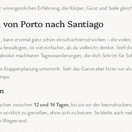
unvergesslichen Erfahrung, die Körper, Geist und Seele glei
n von Porto nach Santiago
ann erstmal ganz schön einschüchternd wirken – die vielen Ki
ältigen, ist viel einfacher, als du vielleicht denkst. Stell dir
absolut machbaren Tageswanderungen, die dich Schritt für Schr
e Etappenplanung unterteilt. Sieh das Ganze aber bitte nur als e
empo.
en
rauchen zwischen
12 und 14 Tagen
, bis sie vor der beeindrucke
en wirklich zu genießen, ohne sich zu hetzen. So bleibt auch ma
am Wegesrand.