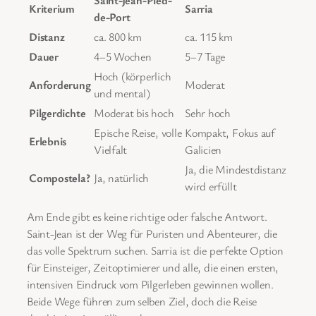
Kriterium
Sarria
de-Port
Distanz
ca. 800 km
ca. 115 km
Dauer
4–5 Wochen
5–7 Tage
Hoch (körperlich
Anforderung
Moderat
und mental)
Pilgerdichte
Moderat bis hoch
Sehr hoch
Epische Reise, volle
Kompakt, Fokus auf
Erlebnis
Vielfalt
Galicien
Ja, die Mindestdistanz
Compostela?
Ja, natürlich
wird erfüllt
Am Ende gibt es keine richtige oder falsche Antwort.
Saint-Jean ist der Weg für Puristen und Abenteurer, die
das volle Spektrum suchen. Sarria ist die perfekte Option
für Einsteiger, Zeitoptimierer und alle, die einen ersten,
intensiven Eindruck vom Pilgerleben gewinnen wollen.
Beide Wege führen zum selben Ziel, doch die Reise