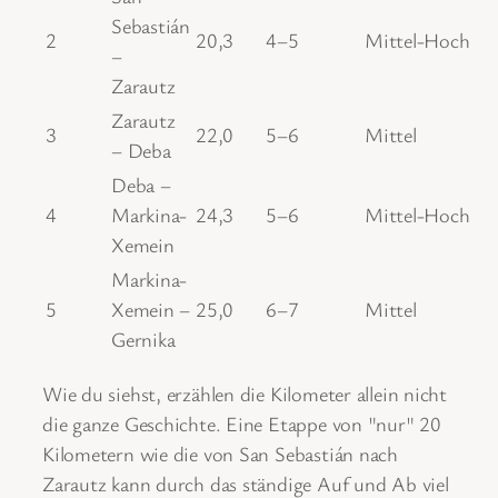
Sebastián
2
20,3
4–5
Mittel-Hoch
–
Zarautz
Zarautz
3
22,0
5–6
Mittel
– Deba
Deba –
4
Markina-
24,3
5–6
Mittel-Hoch
Xemein
Markina-
5
Xemein –
25,0
6–7
Mittel
Gernika
Wie du siehst, erzählen die Kilometer allein nicht
die ganze Geschichte. Eine Etappe von "nur" 20
Kilometern wie die von San Sebastián nach
Zarautz kann durch das ständige Auf und Ab viel