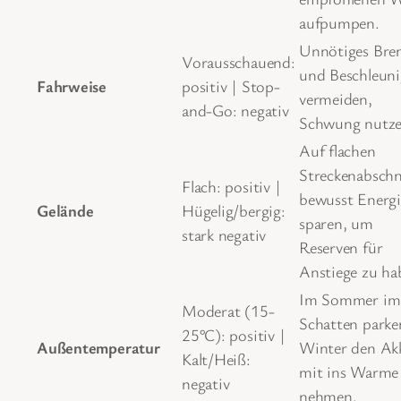
aufpumpen.
Unnötiges Bre
Vorausschauend:
und Beschleun
Fahrweise
positiv | Stop-
vermeiden,
and-Go: negativ
Schwung nutze
Auf flachen
Streckenabschn
Flach: positiv |
bewusst Energi
Gelände
Hügelig/bergig:
sparen, um
stark negativ
Reserven für
Anstiege zu ha
Im Sommer im
Moderat (15-
Schatten parke
25°C): positiv |
Außentemperatur
Winter den Ak
Kalt/Heiß:
mit ins Warme
negativ
nehmen.