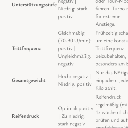
negativ |
oder Tour-Mo
Unterstützungsstufe
Niedrig: stark
fahren. Turbo 
positiv
für extreme
Anstiege.
Gleichmäßig
Frühzeitig scha
(70-90 U/min):
um eine konsta
Trittfrequenz
positiv |
Trittfrequenz
Ungleichmäßig:
beizubehalten,
negativ
besonders am B
Nur das Nötigs
Hoch: negativ |
Gesamtgewicht
einpacken. Jede
Niedrig: positiv
Kilo zählt.
Reifendruck
regelmäßig (mi
Optimal: positiv
1x wöchentlich
Reifendruck
| Zu niedrig:
prüfen und auf
stark negativ
empfohlenen W