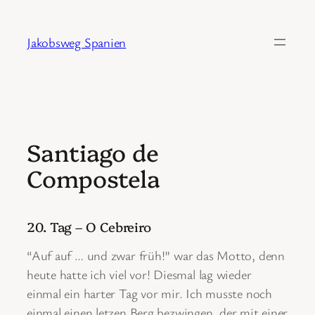
Zum
Inhalt
Jakobsweg Spanien
springen
Santiago de
Compostela
20. Tag – O Cebreiro
“Auf auf … und zwar früh!” war das Motto, denn
heute hatte ich viel vor! Diesmal lag wieder
einmal ein harter Tag vor mir. Ich musste noch
einmal einen letzen Berg bezwingen, der mit einer