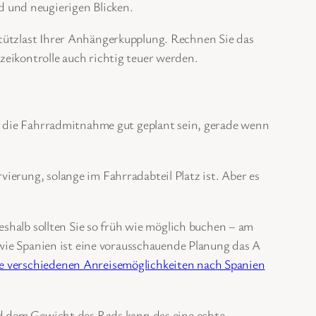
d und neugierigen Blicken.
Stützlast Ihrer Anhängerkupplung. Rechnen Sie das
zeikontrolle auch richtig teuer werden.
ss die Fahrradmitnahme gut geplant sein, gerade wenn
ierung, solange im Fahrradabteil Platz ist. Aber es
 deshalb sollten Sie so früh wie möglich buchen – am
e wie Spanien ist eine vorausschauende Planung das A
e verschiedenen Anreisemöglichkeiten nach Spanien
und dem Gewicht des Rads kann das eine echte