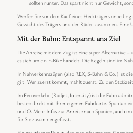
sollten runter. Das spart nicht nur Gewicht, so
Werfen Sie vor dem Kauf eines Heckträgers unbedingt 
Gewicht des Trägers und der Räder zusammen. Eine Übe
Mit der Bahn: Entspannt ans Ziel
Die Anreise mit dem Zug ist eine super Alternative – 
es sich um ein E-Bike handelt. Die Regeln sind im Na
In Nahverkehrszügen (also REX, S-Bahn & Co.) ist die 
gilt: Wer zuerst kommt, mahlt zuerst. Zu den Stoßzeit
Im Fernverkehr (Railjet, Intercity) ist die Fahrradm
besten direkt mit Ihrer eigenen Fahrkarte. Spontan ei
und O. Mehr Infos zur Anreise nach Spanien, auch im
für Sie zusammengefasst.
Ein praktischer Punkt, den man oft vergisst: Sie müs