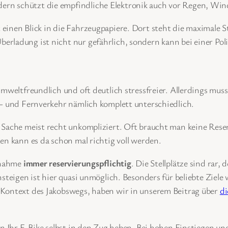
ndern schützt die empfindliche Elektronik auch vor Regen, Win
einen Blick in die Fahrzeugpapiere. Dort steht die maximale 
rladung ist nicht nur gefährlich, sondern kann bei einer Poli
umweltfreundlich und oft deutlich stressfreier. Allerdings mu
h- und Fernverkehr nämlich komplett unterschiedlich.
Sache meist recht unkompliziert. Oft braucht man keine Reserv
en kann es da schon mal richtig voll werden.
itnahme
immer reservierungspflichtig
. Die Stellplätze sind rar,
nsteigen ist hier quasi unmöglich. Besonders für beliebte Ziel
 Kontext des Jakobswegs, haben wir in unserem Beitrag über
di
sen Ihr E-Bike selbst in den Zug heben. Bei hohen Einstiegen 